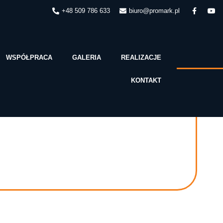
+48 509 786 633
biuro@promark.pl
WSPÓŁPRACA
GALERIA
REALIZACJE
KONTAKT