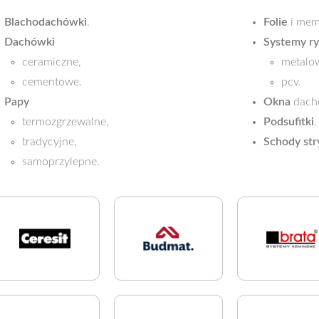
Blachodachówki
.
Folie
i me
Dachówki
Systemy r
ceramiczne,
metalo
cementowe.
pcv.
Papy
Okna
dach
termozgrzewalne,
Podsufitki
.
tradycyjne,
Schody st
samoprzylepne.