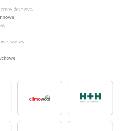
mbrany dachowe.
ynnowe
we,
owe, wyłazy.
rychowe
.