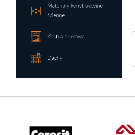
Materiały konstrukcyjne -
ścienne
Kostka brukowa
Dachy